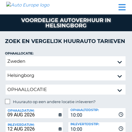
AUTO
AUTO
AUTO
CAMPER
PARTNER
HULP
EUROPE
HUREN
HUREN
HUREN
VOORDELIGE AUTOVERHUUR IN
N
CAMPER
HELSINGBORG
NT
HUREN
PARTNER
ZOEK EN VERGELIJK HUURAUTO TARIEVEN
R
HULP
OPHAALLOCATIE:
NG
MIJN
Huurauto
ACCOUNT
op
BEHEER
een
MIJN
andere
BOEKING
locatie
inleveren?
NEDERLAND
Huurauto op een andere locatie inleveren?
INLEVERLOCATIE:
OPHAALTIJDSTIP:
OPHAALDATUM:
10:00
INLEVERTIJDSTIP:
INLEVERDATUM:
10:00