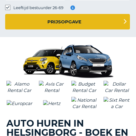
TO
Leeftijd bestuurder 26-69
N
PRIJSOPGAVE
S
AUTO HUREN IN
HELSINGBORG - BOEK EN
T