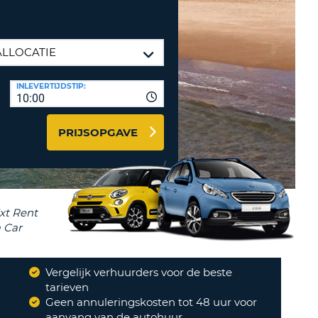
LETTER
UREAUS & AFFILIATES
INSTE
TWOORD
EN
IER INLOGGEN
LANDS
INLEVERTIJDSTIP:
L
10:00
PRIJSOPGAVE
INSTE
ER
INSTE
AL
Vergelijk verhuurders voor de beste
?
tarieven
Geen annuleringskosten tot 48 uur voor
aanvang van de autohuur