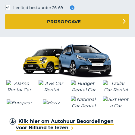
TO
Leeftijd bestuurder 26-69
N
PRIJSOPGAVE
S
Klik hier om Autohuur Beoordelingen
voor Billund te lezen
T