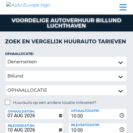
AUTO
AUTO
AUTO
CAMPER
PARTNER
HULP
EUROPE
HUREN
HUREN
HUREN
VOORDELIGE AUTOVERHUUR BILLUND
N
CAMPER
LUCHTHAVEN
NT
HUREN
PARTNER
ZOEK EN VERGELIJK HUURAUTO TARIEVEN
R
HULP
OPHAALLOCATIE:
NG
MIJN
Huurauto
ACCOUNT
op
BEHEER
een
MIJN
andere
BOEKING
locatie
inleveren?
NEDERLAND
Huurauto op een andere locatie inleveren?
INLEVERLOCATIE:
OPHAALTIJDSTIP:
OPHAALDATUM:
10:00
INLEVERTIJDSTIP:
INLEVERDATUM:
10:00