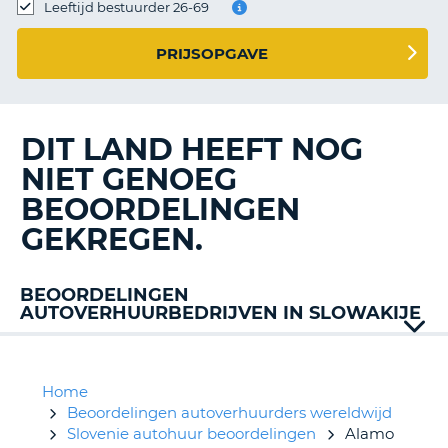
TO
Leeftijd bestuurder 26-69
N
PRIJSOPGAVE
S
DIT LAND HEEFT NOG
NIET GENOEG
BEOORDELINGEN
GEKREGEN.
BEOORDELINGEN
AUTOVERHUURBEDRIJVEN IN SLOWAKIJE
Auto
Union
Avant
Home
Carwiz
Beoordelingen autoverhuurders wereldwijd
Europcar
Slovenie autohuur beoordelingen
Alamo
T