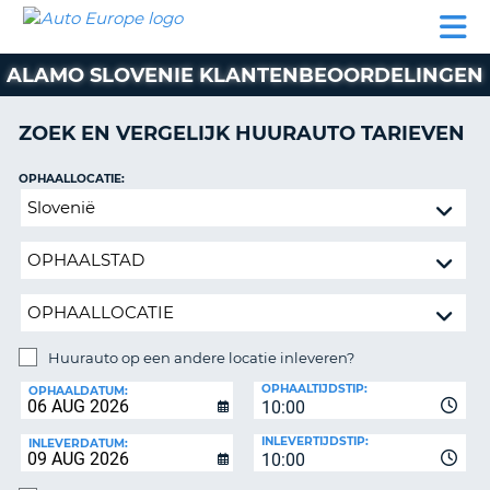
AUTO
AUTO
AUTO
CAMPER
PARTNER
HULP
EUROPE
HUREN
HUREN
HUREN
ALAMO SLOVENIE KLANTENBEOORDELINGEN
N
CAMPER
NT
HUREN
ZOEK EN VERGELIJK HUURAUTO TARIEVEN
PARTNER
R
HULP
OPHAALLOCATIE:
NG
Huurauto
MIJN
op
ACCOUNT
een
BEHEER
andere
MIJN
locatie
BOEKING
inleveren?
NEDERLAND
Huurauto op een andere locatie inleveren?
INLEVERLOCATIE:
OPHAALTIJDSTIP:
OPHAALDATUM:
10:00
INLEVERTIJDSTIP:
INLEVERDATUM:
10:00