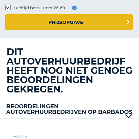
TO
Leeftijd bestuurder 26-69
N
PRIJSOPGAVE
S
DIT
AUTOVERHUURBEDRIJF
HEEFT NOG NIET GENOEG
BEOORDELINGEN
GEKREGEN.
BEOORDELINGEN
AUTOVERHUURBEDRIJVEN OP BARBADOS
Drive
Europcar
Stoutes
Home
T