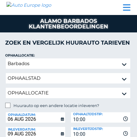
AUTO
AUTO
AUTO
CAMPER
PARTNER
HULP
EUROPE
HUREN
HUREN
HUREN
ALAMO BARBADOS
N
CAMPER
KLANTENBEOORDELINGEN
NT
HUREN
PARTNER
ZOEK EN VERGELIJK HUURAUTO TARIEVEN
R
HULP
OPHAALLOCATIE:
NG
MIJN
Huurauto
ACCOUNT
op
BEHEER
een
MIJN
andere
BOEKING
locatie
inleveren?
NEDERLAND
Huurauto op een andere locatie inleveren?
INLEVERLOCATIE:
OPHAALTIJDSTIP:
OPHAALDATUM:
10:00
INLEVERTIJDSTIP:
INLEVERDATUM:
10:00