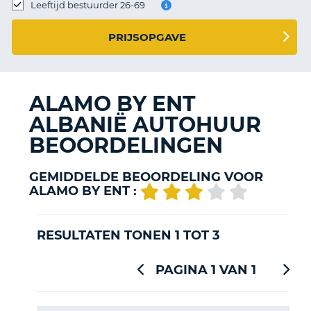
TO
Leeftijd bestuurder 26-69
N
PRIJSOPGAVE
S
ALAMO BY ENT
ALBANIË AUTOHUUR
BEOORDELINGEN
GEMIDDELDE BEOORDELING VOOR
ALAMO BY ENT :
RESULTATEN TONEN 1 TOT 3
PAGINA 1 VAN 1
T