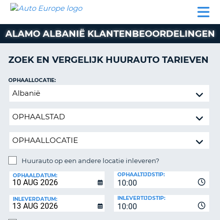
AUTO
AUTO
AUTO
CAMPER
PARTNER
HULP
EUROPE
HUREN
HUREN
HUREN
ALAMO ALBANIË KLANTENBEOORDELINGEN
N
CAMPER
NT
HUREN
ZOEK EN VERGELIJK HUURAUTO TARIEVEN
PARTNER
R
HULP
OPHAALLOCATIE:
NG
Huurauto
MIJN
op
ACCOUNT
een
BEHEER
andere
MIJN
locatie
BOEKING
inleveren?
NEDERLAND
Huurauto op een andere locatie inleveren?
INLEVERLOCATIE:
OPHAALTIJDSTIP:
OPHAALDATUM:
10:00
INLEVERTIJDSTIP:
INLEVERDATUM:
10:00