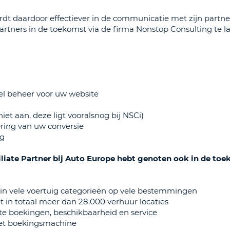
ÉÉN
rdt daardoor effectiever in de communicatie met zijn partn
HOOFD
REISB
artners in de toekomst via de firma Nonstop Consulting te l
TENM
WACH
WIJZIG
H
ÉÉN
NEDER
TEKEN
CANCE
IN
HET
el beheer voor uw website
KLEIN
TENM
iet aan, deze ligt vooralsnog bij NSCi)
ÉÉN
ering van uw conversie
ng
NUMM
TENM
ffiliate Partner bij Auto Europe hebt genoten ook in de t
ÉÉN
SPECIA
TEKEN
de in vele voertuig categorieën op vele bestemmingen
 in totaal meer dan 28.000 verhuur locaties
e boekingen, beschikbaarheid en service
rnet boekingsmachine