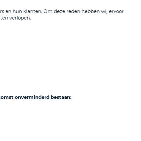
ers en hun klanten. Om deze reden hebben wij ervoor
LETTER
UREAUS & AFFILIATES
aten verlopen.
INSTE
TWOORD
EN
IER INLOGGEN
LANDS
L
INSTE
ER
INSTE
oekomst onverminderd bestaan:
AL