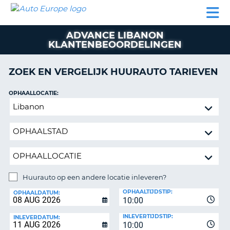
AUTO
AUTO
AUTO
CAMPER
PARTNER
HULP
EUROPE
HUREN
HUREN
HUREN
ADVANCE LIBANON
N
CAMPER
KLANTENBEOORDELINGEN
NT
HUREN
PARTNER
ZOEK EN VERGELIJK HUURAUTO TARIEVEN
R
HULP
OPHAALLOCATIE:
NG
MIJN
Huurauto
ACCOUNT
op
BEHEER
een
MIJN
andere
BOEKING
locatie
inleveren?
NEDERLAND
Huurauto op een andere locatie inleveren?
INLEVERLOCATIE:
OPHAALTIJDSTIP:
OPHAALDATUM:
10:00
INLEVERTIJDSTIP:
INLEVERDATUM:
10:00